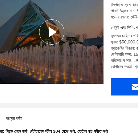
উৎপত্তি স্থল: জিয়
পরিচিতিমুলক না
মডেল নম্বার: স্টে
পেমেন্ট এবং শিপিং শ
ন্যূনতম চাহিদার পর
মূল্য: $50,000
প্যাকেজিং বিবরণ: কা
ডেলিভারি সময়: 15 
পরিশোধের শর্ত: L/C
যোগানের ক্ষমতা: প
পণ্যের বর্ণনা
ধরা:
গ্রিড মেঝে ঝর্ণা
,
স্টেইনলেস স্টীল 304 মেঝে ঝর্ণা
,
হোটেল নাচ সঙ্গীত ঝর্ণা