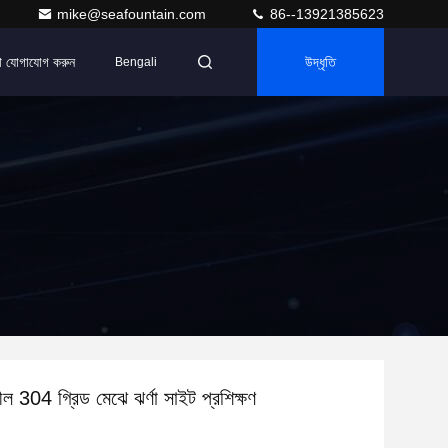
mike@seafountain.com
86--13921385623
ে যোগাযোগ করুন
উদ্ধৃতি
Bengali
ীল 304 গ্রিড মেঝে ঝর্ণা সাইট প্রশিক্ষণ