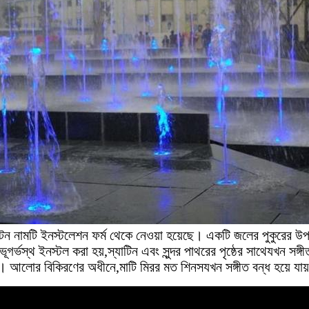
টেন নামটি ইনস্টলেশন ফর্ম থেকে নেওয়া হয়েছে। একটি জলের পুকুরের উপর
 ভূগর্ভস্থ ইনস্টল করা হয়,স্যাটিন এবং সুন্দর পাথরের পৃষ্ঠের সাথেযখন সঙ
়ে। আলোর বিকিরণের অধীনে,মাটি মিরর মত শিনসযখন সঙ্গীত বন্ধ হয়ে য