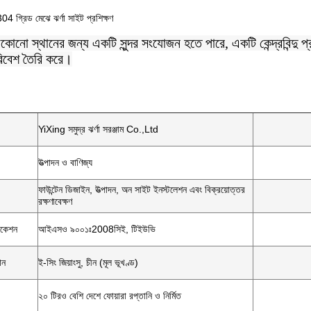
304 গ্রিড মেঝে ঝর্ণা সাইট প্রশিক্ষণ
েকোনো স্থানের জন্য একটি সুন্দর সংযোজন হতে পারে, একটি কেন্দ্রবিন্দু প
পরিবেশ তৈরি করে।
YiXing সমুদ্র ঝর্ণা সরঞ্জাম Co.,Ltd
উত্পাদন ও বাণিজ্য
ফাউন্টেন ডিজাইন, উত্পাদন, অন সাইট ইনস্টলেশন এবং বিক্রয়োত্তর
রক্ষণাবেক্ষণ
ফিকেশন
আইএসও ৯০০১ঃ2008সিই, টিইউভি
ান
ই-সিং জিয়াংসু, চীন (মূল ভূখণ্ড)
২০ টিরও বেশি দেশে ফোয়ারা রপ্তানি ও নির্মিত