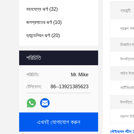
বহনযোগ্য ঝর্ণা
(32)
গ্যারান্টি:
জলপ্রপাতের ঝর্ণা
(10)
প্রকল্প সম
ড্যান্ডেলিয়ন ঝর্ণা
(20)
ডিজাইন স্
পরিচিতি
উৎপত্তিস
পাইপ উপা
পরিচিতি:
Mr. Mike
টেলিফোন:
86--13921385623
সার্টিফিকে
উৎপত্তি:
ল্যাম্প টা
এখনই যোগাযোগ করুন
স্টেইনলেস স্টীল 