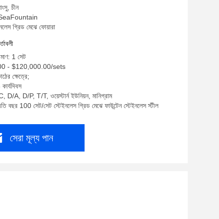
াংসু, চীন
ম: SeaFountain
ইনলেস গ্রিড মেঝে ফোয়ারা
র্তাবলী
িমাণ: 1 সেট
.00 - $120,000.00/sets
ঠের ক্ষেত্রে;
কার্যদিবস
, D/A, D/P, T/T, ওয়েস্টার্ন ইউনিয়ন, মানিগ্রাম
্রতি বছর 100 সেট/সেট স্টেইনলেস গ্রিড মেঝে ফাউন্টেন স্টেইনলেস স্টীল
সেরা মূল্য পান