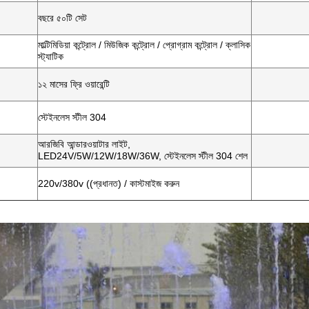
বছরে ৫০টি সেট
মাল্টিমিডিয়া কন্ট্রোল / মিউজিক কন্ট্রোল / প্রোগ্রাম কন্ট্রোল / ক্লাসিক
স্ট্যাটিক
১২ মাসের ফ্রি ওয়ারেন্টি
স্টেইনলেস স্টীল 304
আরজিবি আন্ডারওয়াটার লাইট,
LED24V/5W/12W/18W/36W, স্টেইনলেস স্টীল 304 শেল
220v/380v ((প্রধানত) / কাস্টমাইজ করুন