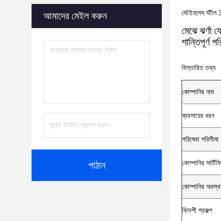
স্টেইনলেস স্টীল 
আমাদের মেইল ​​করুন
মেঝে ঝর্ণা য
শান্তিপূর্ণ 
বিস্তারিত তথ্য
কোম্পানির নাম
ব্যবসায়ের ধরন
পরিষেবা পরিসীমা
কোম্পানির সার্টি
পাঠান
কোম্পানির অবস্থ
বিদেশী প্রকল্প