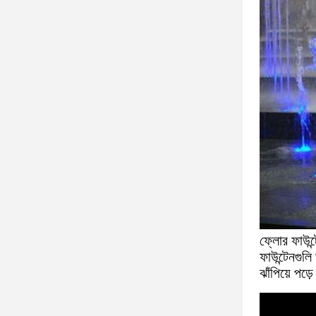
ফ্লোর ফাউন্
ফাউন্টেনগুলি
ঝাঁপিয়ে পড