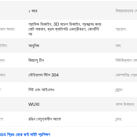
১ বছর
বিক্রয়োত্তর স
গ্রাফিক ডিজাইন, 3D মডেল ডিজাইন, প্রকল্পের জন্য
াধান ক্ষমতা:
মোট সমাধান, ক্রস ক্যাটাগরি একত্রীকরণ, কোনটিই
প্রয়োগ:
নয়
টাইল:
আধুনিক
নাম:
্থল:
জিয়াংসু চীন
মিউজিক্যাল ফোয
দান:
স্টেইনলেস স্টিল 304
কোম্পানির গ্রে
ট:
সিই এবং আইএসও
ব্র্যান্ড:
WUXI
পাম্প উপাদান:
ইপ:
রঙিন নেতৃত্বাধীন আলো
বন্দর:
304 গ্রিড মেঝে ঝর্ণা সাইট প্রশিক্ষণ