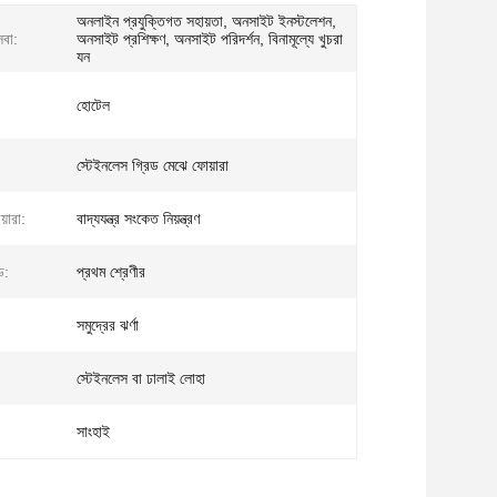
অনলাইন প্রযুক্তিগত সহায়তা, অনসাইট ইনস্টলেশন,
েবা:
অনসাইট প্রশিক্ষণ, অনসাইট পরিদর্শন, বিনামূল্যে খুচরা
যন
হোটেল
স্টেইনলেস গ্রিড মেঝে ফোয়ারা
়ারা:
বাদ্যযন্ত্র সংকেত নিয়ন্ত্রণ
ড:
প্রথম শ্রেণীর
সমুদ্রের ঝর্ণা
স্টেইনলেস বা ঢালাই লোহা
সাংহাই