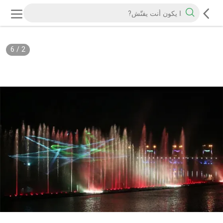
6
/
2