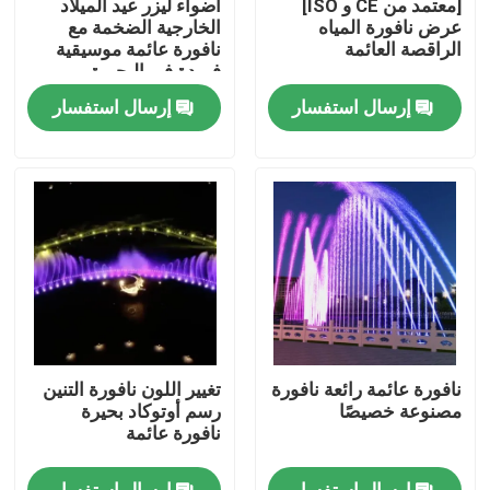
[معتمد من CE و ISO]
أضواء ليزر عيد الميلاد
عرض نافورة المياه
الخارجية الضخمة مع
الراقصة العائمة
نافورة عائمة موسيقية
جولة في المعمل
فريدة في البحيرة
إرسال استفسار
إرسال استفسار
ضبط الجودة
اتصل بنا
طلب اقتباس
نافورة عائمة
نافورة عائمة رائعة نافورة
تغيير اللون نافورة التنين
نافورة البحيرات
مصنوعة خصيصًا
رسم أوتوكاد بحيرة
نافورة عائمة
النافورة الموسيقية
إرسال استفسار
إرسال استفسار